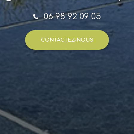
06 98 92 09 05
CONTACTEZ-
NOUS