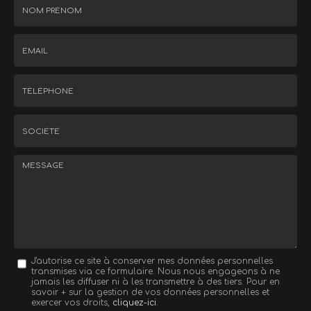
Nom
-
Prénom
Email
:
:
*
*
Tél.
:
*
Société
:
Message
J'autorise ce site à conserver mes données personnelles
transmises via ce formulaire. Nous nous engageons à ne
:
jamais les diffuser ni à les transmettre à des tiers. Pour en
savoir + sur la gestion de vos données personnelles et
*
exercer vos droits,
cliquez-ici
.