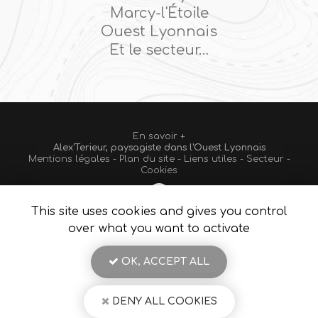
Marcy-l'Étoile
Ouest Lyonnais
Et le secteur…
En savoir +
Alex'Terieur, paysagiste
dans l'Ouest Lyonnais
Mentions légales
-
Plan du site
-
Liens utiles
-
Secteur
-
Alex'Terieur
Cookies
This site uses cookies and gives you control
Création et référencement de site Internet
Fermer
over what you want to activate
Demande de Devis
Notre savoir-faire : Paysagiste Ouest Lyonnais
OK, ACCEPT ALL
Réparation de bardage bois à Charbonnières-les-Bains
avec Alex'terieur
9.1
/10
Pose de clôture souple
DENY ALL COOKIES
8 avis
Avis Alex'Terieur