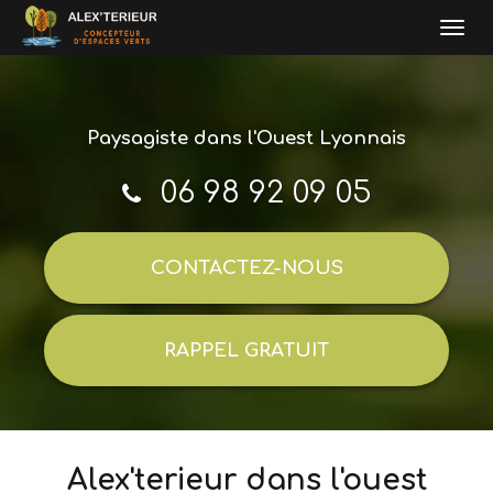
Togg
navi
Aller
au
contenu
Paysagiste
dans l'Ouest Lyonnais
principal
06 98 92 09 05
CONTACTEZ-
NOUS
RAPPEL GRATUIT
Alex'terieur dans l'ouest