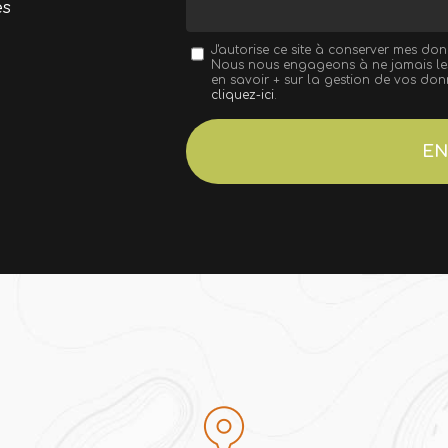
es
Message
J'autorise ce site à conserver mes do
Nous nous engageons à ne jamais les d
:
en savoir + sur la gestion de vos donn
cliquez-ici
.
*
Acceptation
RGPD
EN
*