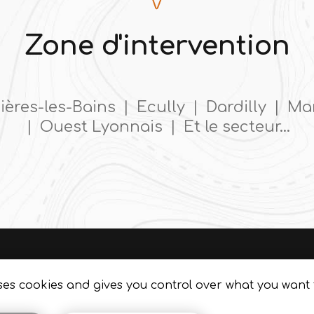
Zone d'intervention
ères-les-Bains
|
Ecully
|
Dardilly
|
Mar
|
Ouest Lyonnais
|
Et le secteur…
uses cookies and gives you control over what you want 
ur
-
Cookies
Notre savoir-faire : Paysagiste Ouest Lyonnais
N