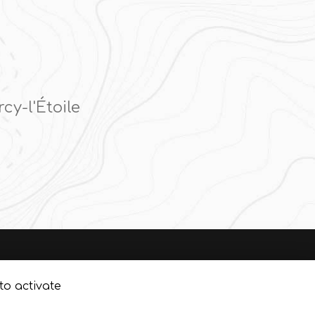
cy-l'Étoile
Création et référencement de site Internet
to activate
Demande de Devis
otre zone géographique :