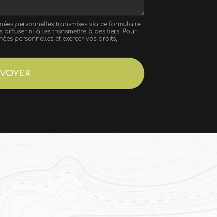
nnées personnelles transmises via ce formulaire.
iffuser ni à les transmettre à des tiers. Pour
ées personnelles et exercer vos droits,
VOYER