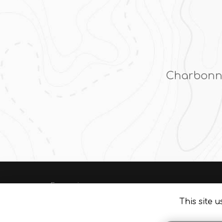
Charbonni
En savoir +
Alex'Terieur, paysagiste
dans l'Ouest Lyonnais
This site 
Mentions légales
-
Plan du site
-
Liens utiles
-
Secte
Alex'Terieur