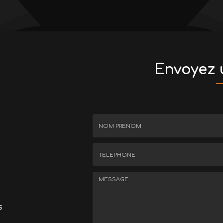
Envoyez
Nom
-
Prénom
Tél.
:
:
*
*
s