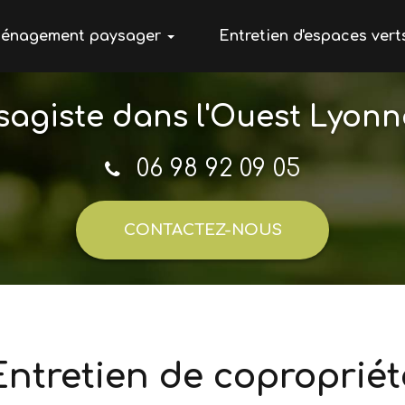
énagement paysager
Entretien d'espaces vert
ation paysagère
sagiste
dans l'Ouest Lyonn
onnerie paysagère
ochement
06 98 92 09 05
rasse
CONTACTEZ-
NOUS
Entretien de copropriét