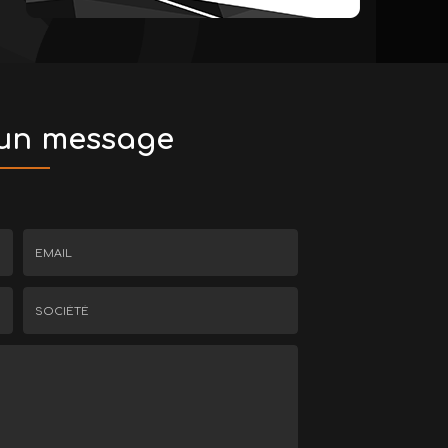
 un message
Email
:
*
Société
: