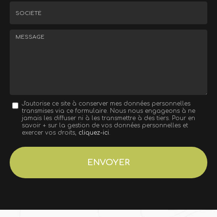
*
Tél.
:
*
Société
:
Message
J'autorise ce site à conserver mes données personnelles
transmises via ce formulaire. Nous nous engageons à ne
:
jamais les diffuser ni à les transmettre à des tiers. Pour en
savoir + sur la gestion de vos données personnelles et
*
exercer vos droits,
cliquez-ici
.
Acceptation
RGPD
ENVOYER
*