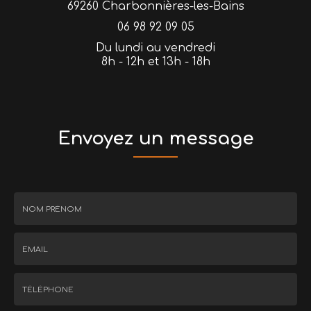
69260 Charbonnières-les-Bains
06 98 92 09 05
Du lundi au vendredi
8h - 12h et 13h - 18h
Envoyez un message
Nom
-
Prénom
Email
:
:
*