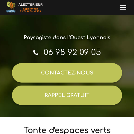
Togg
navi
Aller
au
contenu
Paysagiste
dans l'Ouest Lyonnais
principal
06 98 92 09 05
CONTACTEZ-
NOUS
RAPPEL GRATUIT
Tonte d'espaces verts