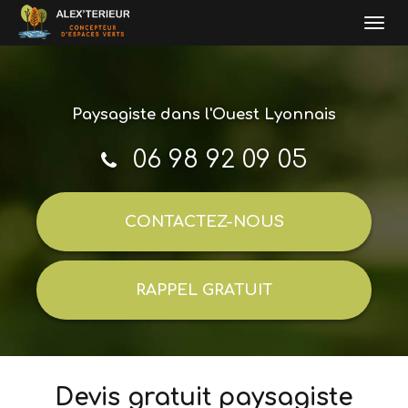
Togg
navi
Aller
au
contenu
Paysagiste
dans l'Ouest Lyonnais
principal
06 98 92 09 05
CONTACTEZ-
NOUS
RAPPEL GRATUIT
Devis gratuit paysagiste