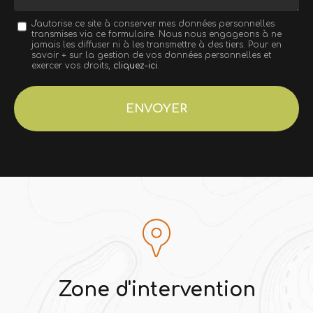
Message
J'autorise ce site à conserver mes données personnelles
transmises via ce formulaire. Nous nous engageons à ne
:
jamais les diffuser ni à les transmettre à des tiers. Pour en
savoir + sur la gestion de vos données personnelles et
*
exercer vos droits,
cliquez-ici
.
Acceptation
RGPD
ENVOYER
*
Zone d'intervention