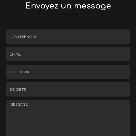
Envoyez un message
Nom
-
Prénom
Email
:
:
*
*
Tél.
:
*
Société
: