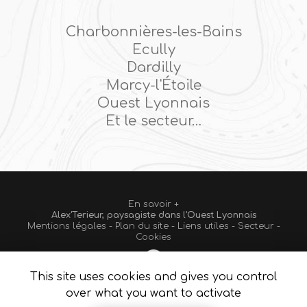
Charbonnières-les-Bains
Ecully
Dardilly
Marcy-l'Étoile
Ouest Lyonnais
Et le secteur…
En savoir +
Alex'Terieur, paysagiste
dans l'Ouest Lyonnais
Mentions légales
-
Plan du site
-
Liens utiles
-
Secteur
-
Alex'Terieur
Cookies
This site uses cookies and gives you control
Création et référencement de site Internet
Fermer
over what you want to activate
Demande de Devis
Notre savoir-faire : Paysagiste Ouest Lyonnais