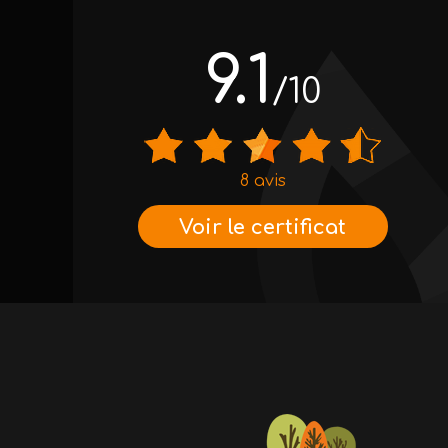
9.1
/10
8 avis
Voir le certificat