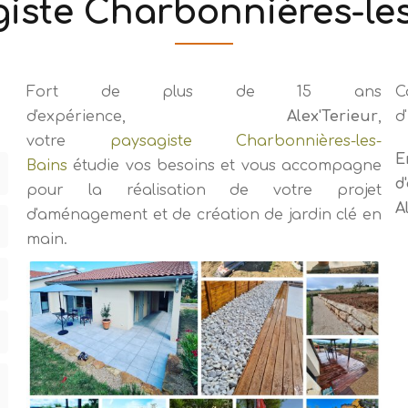
iste Charbonnières-le
Fort de plus de 15 ans
C
d'expérience,
Alex'Terieur
,
d
votre
paysagiste Charbonnières-les-
E
Bains
étudie vos besoins et vous accompagne
d
pour la réalisation de votre projet
A
d'aménagement et de création de jardin clé en
main.