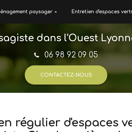
énagement paysager
Entretien d'espaces vert
ation paysagère
sagiste
dans l'Ouest Lyonn
onnerie paysagère
ochement
06 98 92 09 05
rasse
CONTACTEZ-
NOUS
en régulier d'espaces v