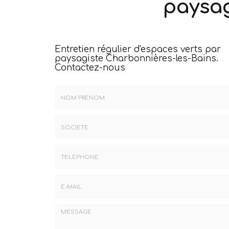
paysag
Entretien régulier d'espaces verts par
paysagiste Charbonnières-les-Bains.
Contactez-nous
Nom
&
Prénom
Société
*
:
Téléphone
E-
mail