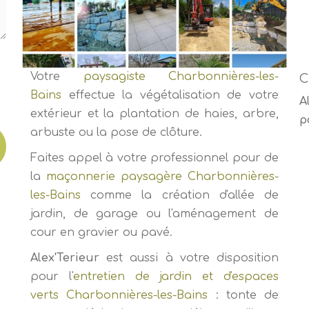
Votre
paysagiste Charbonnières-les-
C
Bains
effectue la végétalisation de votre
A
extérieur et la plantation de haies, arbre,
p
arbuste ou la pose de clôture.
Faites appel à votre professionnel pour de
la
maçonnerie paysagère Charbonnières-
les-Bains
comme la création d'allée de
jardin, de garage ou l'aménagement de
cour en gravier ou pavé.
Alex'Terieur
est aussi à votre disposition
pour l'
entretien de jardin et d'espaces
verts Charbonnières-les-Bains
: tonte de