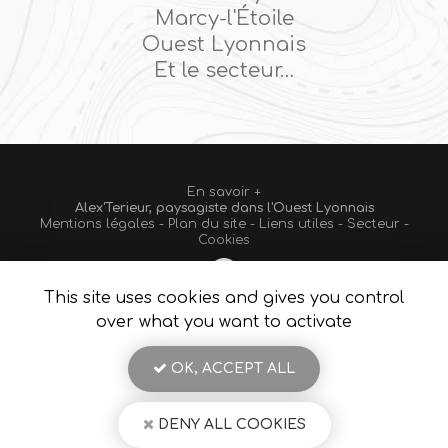
Marcy-l'Étoile
Ouest Lyonnais
Et le secteur…
En savoir +
Alex'Terieur, paysagiste
dans l'Ouest Lyonnais
Mentions légales
-
Plan du site
-
Liens utiles
-
Secteur
-
Alex'Terieur
Cookies
This site uses cookies and gives you control
Création et référencement de site Internet
Fermer
over what you want to activate
Demande de Devis
Notre savoir-faire : Paysagiste Ouest Lyonnais
OK, ACCEPT ALL
Pose de clôture
9.1
/10
Reprise de dallage existant sur Charbonnières les
bains
8 avis
DENY ALL COOKIES
Dallage sur plots dans l'Ouest Lyonnais