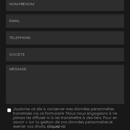
Nom
-
Prénom
Email
:
:
*
*
Tél.
:
*
Société
:
Message
J'autorise ce site à conserver mes données personnelles
transmises via ce formulaire. Nous nous engageons à ne
:
jamais les diffuser ni à les transmettre à des tiers. Pour en
savoir + sur la gestion de vos données personnelles et
*
exercer vos droits,
cliquez-ici
.