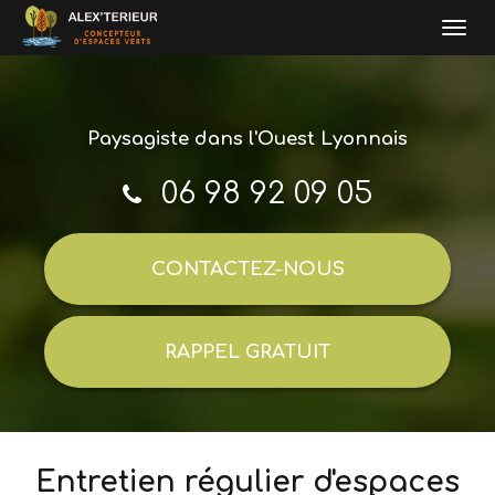
Togg
navi
Aller
au
contenu
Paysagiste
dans l'Ouest Lyonnais
principal
06 98 92 09 05
CONTACTEZ-
NOUS
RAPPEL GRATUIT
Entretien régulier d'espaces