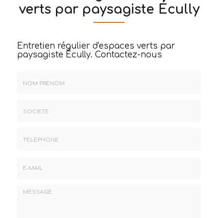
verts par paysagiste Écully
Entretien régulier d'espaces verts par
paysagiste Écully.
Contactez-nous
Nom
&
Prénom
Société
*
:
Téléphone
E-
mail
*