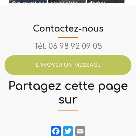
d'un muret de
paysagiste
d'arbre
soutènement
dans l'Ouest
en bois de
Lyonnais a
chêne à
réalisé la
Contactez-nous
Écully dans
mise en
l'Ouest
place de
Lyonnais a...
plaquette ...
Tél.
06 98 92 09 05
ENVOYER UN MESSAGE
Partagez cette page
sur
Facebook
Twitter
Email