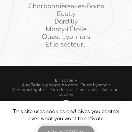
Charbonnières-les-Bains
Ecully
Dardilly
Marcy-l'Étoile
Ouest Lyonnais
Et le secteur…
En savoir +
Alex'Terieur, paysagiste
dans l'Ouest Lyonnais
Mentions légales
-
Plan du site
-
Liens utiles
-
Secteur
-
Alex'Terieur
Cookies
This site uses cookies and gives you control
Création et référencement de site Internet
Fermer
over what you want to activate
Demande de Devis
Notre savoir-faire : Paysagiste Ouest Lyonnais