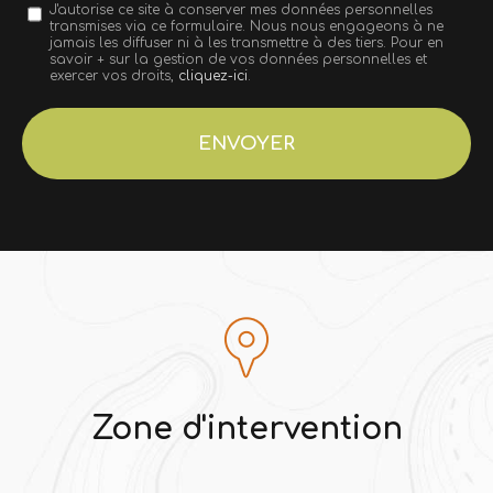
Message
J'autorise ce site à conserver mes données personnelles
transmises via ce formulaire. Nous nous engageons à ne
:
jamais les diffuser ni à les transmettre à des tiers. Pour en
savoir + sur la gestion de vos données personnelles et
*
exercer vos droits,
cliquez-ici
.
Acceptation
RGPD
ENVOYER
*
Zone d'intervention