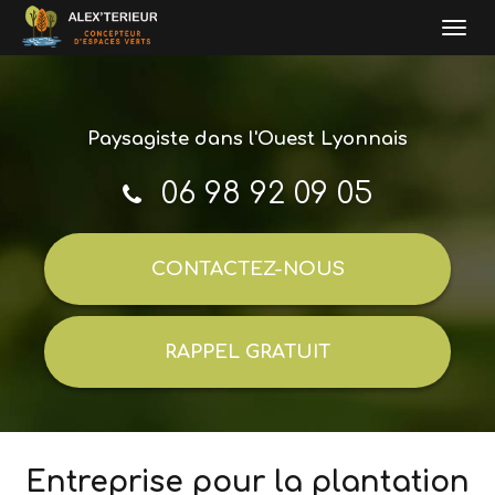
Togg
navi
Aller
au
contenu
Paysagiste
dans l'Ouest Lyonnais
principal
06 98 92 09 05
CONTACTEZ-
NOUS
RAPPEL GRATUIT
Entreprise pour la plantation