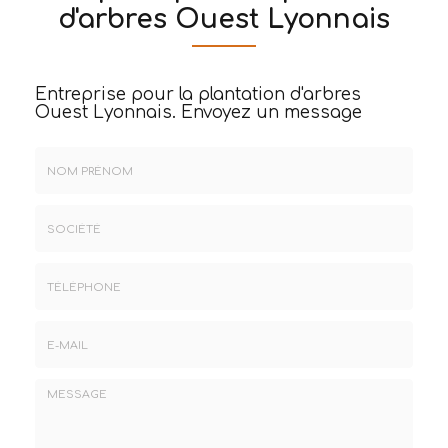
d'arbres Ouest Lyonnais
Entreprise pour la plantation d'arbres
Ouest Lyonnais.
Envoyez un message
Nom
&
Prénom
Société
*
:
Téléphone
E-
mail
*